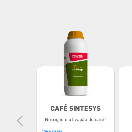
ITROS
CAFÉ SINTESYS
da.Citros de
Nutrição e ativação do café!
de!
Veja mais