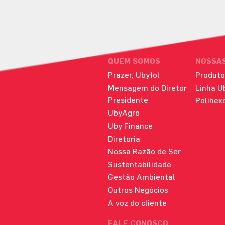
QUEM SOMOS
NOSSA
Prazer, Ubyfol
Produto
Mensagem do Diretor
Linha U
Presidente
Polihex
UbyAgro
Uby Finance
Diretoria
Nossa Razão de Ser
Sustentabilidade
Gestão Ambiental
Outros Negócios
A voz do cliente
FALE CONOSCO