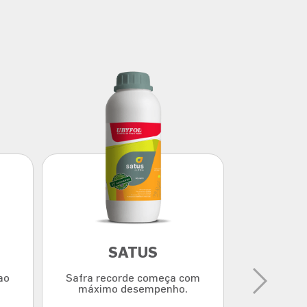
SATUS
C
ao
Safra recorde começa com
Formulação
máximo desempenho.
de molib