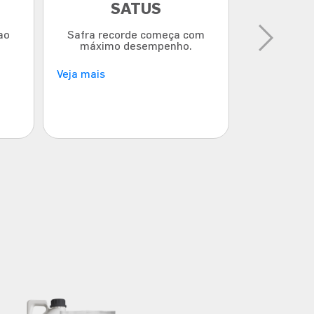
SATUS
C
ao
Safra recorde começa com
Formulação
máximo desempenho.
de molib
Veja mais
Veja mais