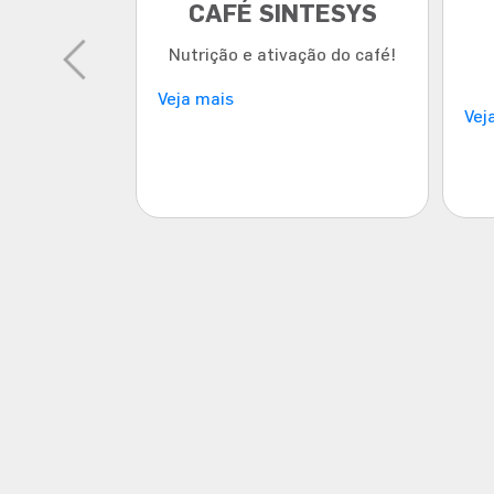
ITROS
CAFÉ SINTESYS
da.Citros de
Nutrição e ativação do café!
de!
Veja mais
Vej