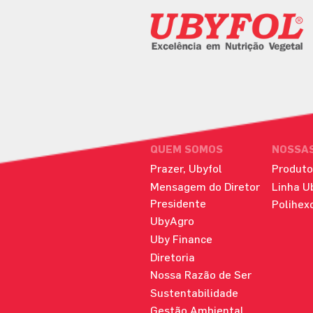
QUEM SOMOS
NOSSA
Prazer, Ubyfol
Produto
Mensagem do Diretor
Linha U
Presidente
Polihex
UbyAgro
Uby Finance
Diretoria
Nossa Razão de Ser
Sustentabilidade
Gestão Ambiental