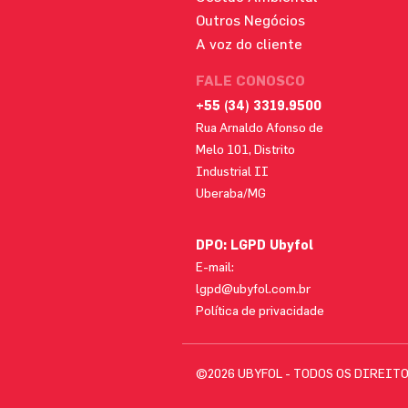
Outros Negócios
A voz do cliente
FALE CONOSCO
+55 (34) 3319.9500
Rua Arnaldo Afonso de
Melo 101, Distrito
Industrial II
Uberaba/MG
DPO: LGPD Ubyfol
E-mail:
lgpd@ubyfol.com.br
Política de privacidade
©2026 UBYFOL - TODOS OS DIREIT